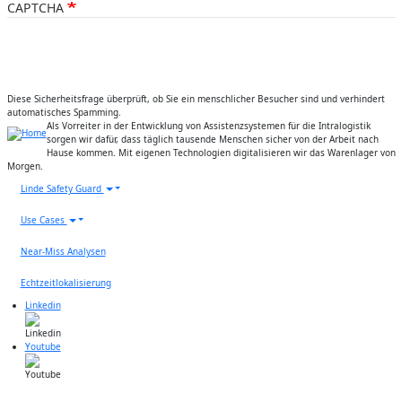
CAPTCHA
Diese Sicherheitsfrage überprüft, ob Sie ein menschlicher Besucher sind und verhindert
automatisches Spamming.
Als Vorreiter in der Entwicklung von Assistenzsystemen für die Intralogistik
sorgen wir dafür, dass täglich tausende Menschen sicher von der Arbeit nach
Hause kommen. Mit eigenen Technologien digitalisieren wir das Warenlager von
Morgen.
Risiken
Linde Safety Guard
Use Cases
Use Cases
Smart Warehouse
Near-Miss Analysen
Karriere
Echtzeitlokalisierung
Social Links
Linkedin
Youtube
Fußzeile