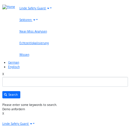
Skip to main content
Main
Linde Safety Guard
navigation
Sektoren
Near-Miss Analysen
Echtzeitlokalisierung
Wissen
German
Englisch
X
Search
Please enter some keywords to search.
Demo anfordern
X
Main
Linde Safety Guard
navigation