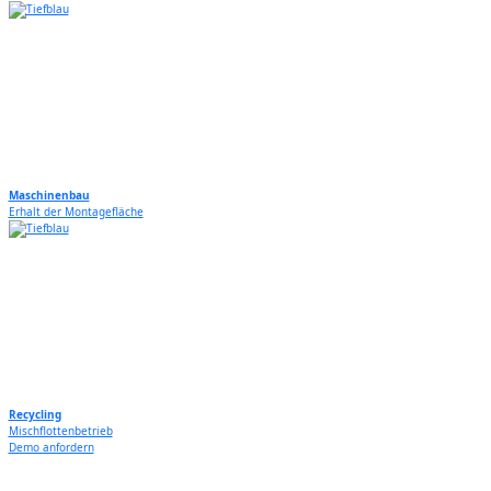
Video
file
Maschinenbau
Erhalt der Montagefläche
Video
file
Recycling
Mischflottenbetrieb
Demo anfordern