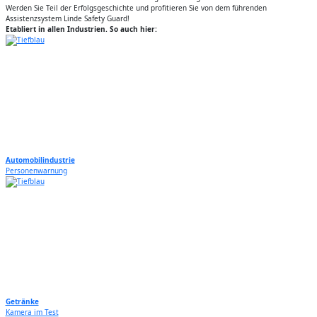
Werden Sie Teil der Erfolgsgeschichte und profitieren Sie von dem führenden
Assistenzsystem Linde Safety Guard!
Etabliert in allen Industrien. So auch hier:
Video
file
Automobilindustrie
Personenwarnung
Video
file
Getränke
Kamera im Test