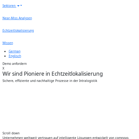
Sektoren
Near-Miss Analysen
Echtzeitlokalisierung
Wissen
German
Englisch
Demo anfordern
X
Wir sind Pioniere in Echtzeitlokalisierung
Sichere, effiziente und nachhaltige Prozesse in der Intralogistik
Video
file
Scroll down
Unternehmen weltweit vertrauen auf intelligente Lösungen entwickelt von comnovo.